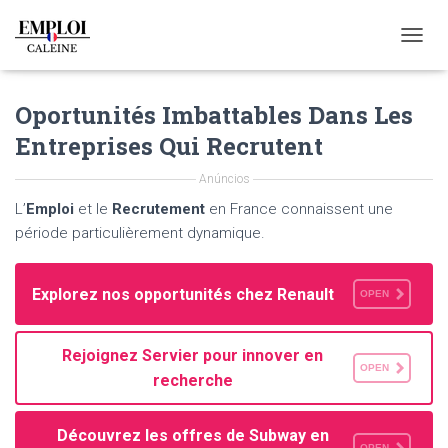
T
O
G
Oportunités Imbattables Dans Les
G
L
Entreprises Qui Recrutent
E
N
Anúncios
A
V
L’
Emploi
et le
Recrutement
en France connaissent une
I
période particulièrement dynamique.
G
A
T
Explorez nos opportunités chez Renault
OPEN
I
O
N
Rejoignez Servier pour innover en
OPEN
recherche
Découvrez les offres de Subway en
OPEN