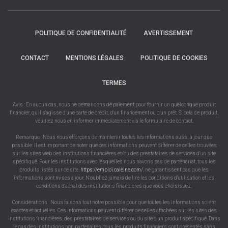
POLITIQUE DE CONFIDENTIALITÉ
AVERTISSEMENT
CONTACT
MENTIONS LÉGALES
POLITIQUE DE COOKIES
TERMES
Avis : En aucun cas, nous ne demandons de paiement pour fournir un quelconque produit
financier, qu'il s'agisse d'une carte de crédit, d'un financement ou d'un prêt. Si cela se produit,
veuillez nous en informer immédiatement via le formulaire de contact.
Remarque : Nous nous efforçons de maintenir toutes les informations aussi à jour que
possible. Il est important de noter que ces informations peuvent différer de celles trouvées
sur les sites web des institutions financières et/ou des prestataires de services d'un site
spécifique. Pour les institutions avec lesquelles nous n'avons pas de partenariat, tous les
produits listés sur ce site,
https://emploi.caleine.com/
, ne garantissent pas que les
informations sont mises à jour. N'oubliez jamais de lire les conditions d'utilisation et les
conditions d'achat des institutions financières que vous choisissez.
Considérations : Nous faisons tout notre possible pour que toutes les informations soient
exactes et actuelles. Ces informations peuvent différer de celles affichées sur les sites des
institutions financières, des prestataires de services ou du site d'un produit spécifique. Dans
le cas des institutions non partenaires, tous les produits financiers sont présentés sans