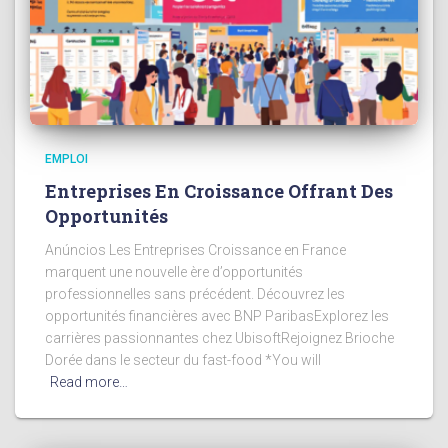
EMPLOI
Entreprises En Croissance Offrant Des
Opportunités
Anúncios Les Entreprises Croissance en France
marquent une nouvelle ère d’opportunités
professionnelles sans précédent. Découvrez les
opportunités financières avec BNP ParibasExplorez les
carrières passionnantes chez UbisoftRejoignez Brioche
Dorée dans le secteur du fast-food *You will
Read more…