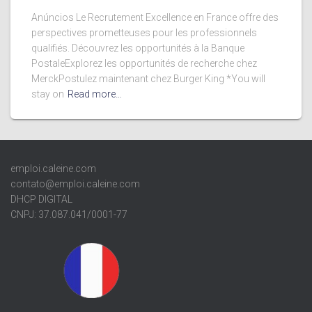
Anúncios Le Recrutement Excellence en France offre des
perspectives prometteuses pour les professionnels
qualifiés. Découvrez les opportunités à la Banque
PostaleExplorez les opportunités de recherche chez
MerckPostulez maintenant chez Burger King *You will
stay on
Read more…
emploi.caleine.com
contato@emploi.caleine.com
DHCP DIGITAL
CNPJ: 37.087.041/0001-77