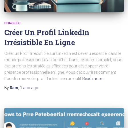
CONSEILS
Créer Un Profil LinkedIn
Irrésistible En Ligne
Créer un Profil Irrésistible sur LinkedIn est devenu essentiel dans le
monde professionnel d’aujourd’hui. Dans ce cours complet, nous
explorerons les stratégies efficaces pour développer votre
présence professionnelle en ligne. Vous découvrirez comment
transformer votre profil LinkedIn en un outil
Read more…
By
Sam
,
1 ano
ago