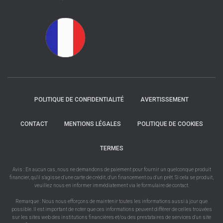
POLITIQUE DE CONFIDENTIALITÉ
AVERTISSEMENT
CONTACT
MENTIONS LÉGALES
POLITIQUE DE COOKIES
TERMES
Avis : En aucun cas, nous ne demandons de paiement pour fournir un quelconque produit
financier, qu'il s'agisse d'une carte de crédit, d'un financement ou d'un prêt. Si cela se produit,
veuillez nous en informer immédiatement via le formulaire de contact.
Remarque : Nous nous efforçons de maintenir toutes les informations aussi à jour que
possible. Il est important de noter que ces informations peuvent différer de celles trouvées
sur les sites web des institutions financières et/ou des prestataires de services d'un site