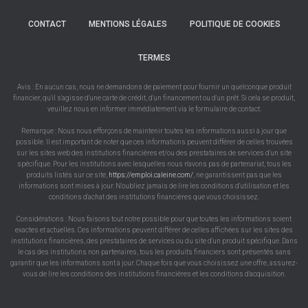
CONTACT
MENTIONS LÉGALES
POLITIQUE DE COOKIES
TERMES
Avis : En aucun cas, nous ne demandons de paiement pour fournir un quelconque produit
financier, qu'il s'agisse d'une carte de crédit, d'un financement ou d'un prêt. Si cela se produit,
veuillez nous en informer immédiatement via le formulaire de contact.
Remarque : Nous nous efforçons de maintenir toutes les informations aussi à jour que
possible. Il est important de noter que ces informations peuvent différer de celles trouvées
sur les sites web des institutions financières et/ou des prestataires de services d'un site
spécifique. Pour les institutions avec lesquelles nous n'avons pas de partenariat, tous les
produits listés sur ce site,
https://emploi.caleine.com/
, ne garantissent pas que les
informations sont mises à jour. N'oubliez jamais de lire les conditions d'utilisation et les
conditions d'achat des institutions financières que vous choisissez.
Considérations : Nous faisons tout notre possible pour que toutes les informations soient
exactes et actuelles. Ces informations peuvent différer de celles affichées sur les sites des
institutions financières, des prestataires de services ou du site d'un produit spécifique. Dans
le cas des institutions non partenaires, tous les produits financiers sont présentés sans
garantir que les informations sont à jour. Chaque fois que vous choisissez une offre, assurez-
vous de lire les conditions des institutions financières et les conditions d'acquisition.