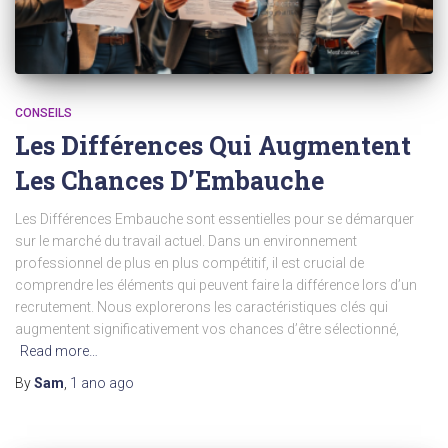
CONSEILS
Les Différences Qui Augmentent
Les Chances D’Embauche
Les Différences Embauche sont essentielles pour se démarquer
sur le marché du travail actuel. Dans un environnement
professionnel de plus en plus compétitif, il est crucial de
comprendre les éléments qui peuvent faire la différence lors d’un
recrutement. Nous explorerons les caractéristiques clés qui
augmentent significativement vos chances d’être sélectionné,
Read more…
By
Sam
,
1 ano
ago