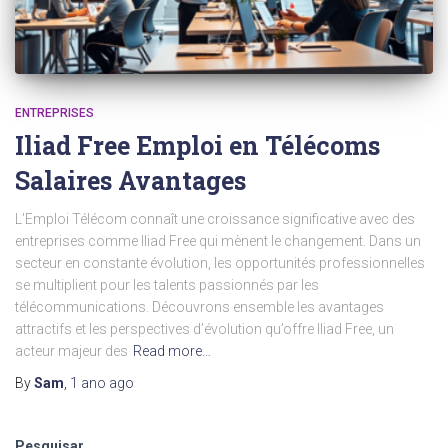
ENTREPRISES
Iliad Free Emploi en Télécoms
Salaires Avantages
L’Emploi Télécom connaît une croissance significative avec des
entreprises comme Iliad Free qui mènent le changement. Dans un
secteur en constante évolution, les opportunités professionnelles
se multiplient pour les talents passionnés par les
télécommunications. Découvrons ensemble les avantages
attractifs et les perspectives d’évolution qu’offre Iliad Free, un
acteur majeur des
Read more…
By
Sam
,
1 ano
ago
Pesquisar