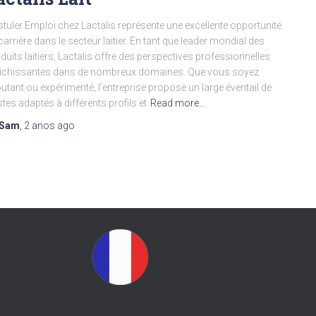
tuler Emploi chez Lactalis représente une excellente opportunité
carrière dans le secteur laitier. En tant que leader mondial des
duits laitiers, Lactalis offre des perspectives professionnelles
ichissantes dans de nombreux domaines. Que vous soyez
utant ou expérimenté, l’entreprise propose un large éventail de
tes adaptés à différents profils et
Read more…
Sam
,
2 anos
ago