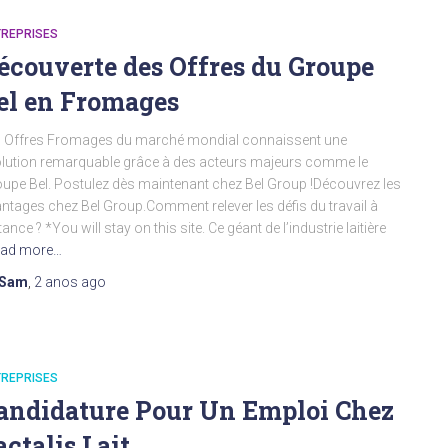
TREPRISES
écouverte des Offres du Groupe
el en Fromages
 Offres Fromages du marché mondial connaissent une
lution remarquable grâce à des acteurs majeurs comme le
upe Bel. Postulez dès maintenant chez Bel Group !Découvrez les
ntages chez Bel Group.Comment relever les défis du travail à
tance ? *You will stay on this site. Ce géant de l’industrie laitière
ad more…
Sam
,
2 anos
ago
TREPRISES
andidature Pour Un Emploi Chez
actalis Lait