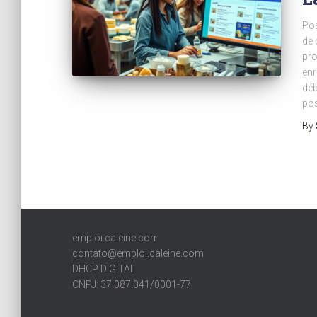
Pos
de 
pro
enr
déb
pos
By
emploi.caleine.com
contato@emploi.caleine.com
DHCP DIGITAL
CNPJ: 37.087.041/0001-77