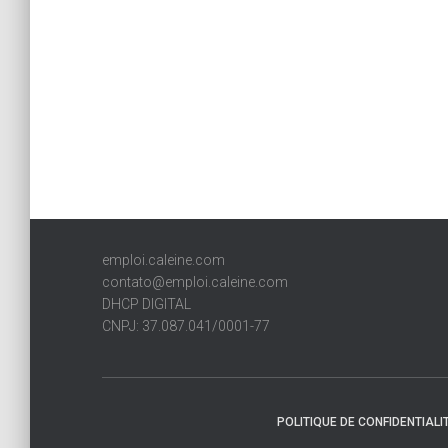
emploi.caleine.com
contato@emploi.caleine.com
DHCP DIGITAL
CNPJ: 37.087.041/0001-77
POLITIQUE DE CONFIDENTIALI