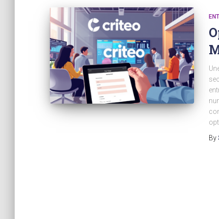
EN
O
M
Une
sec
ent
num
com
opt
By