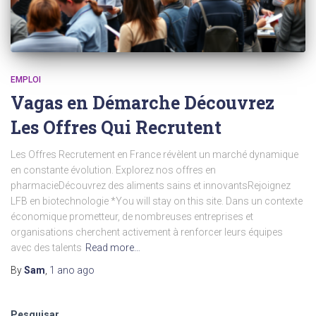
EMPLOI
Vagas en Démarche Découvrez
Les Offres Qui Recrutent
Les Offres Recrutement en France révèlent un marché dynamique
en constante évolution. Explorez nos offres en
pharmacieDécouvrez des aliments sains et innovantsRejoignez
LFB en biotechnologie *You will stay on this site. Dans un contexte
économique prometteur, de nombreuses entreprises et
organisations cherchent activement à renforcer leurs équipes
avec des talents
Read more…
By
Sam
,
1 ano
ago
Pesquisar