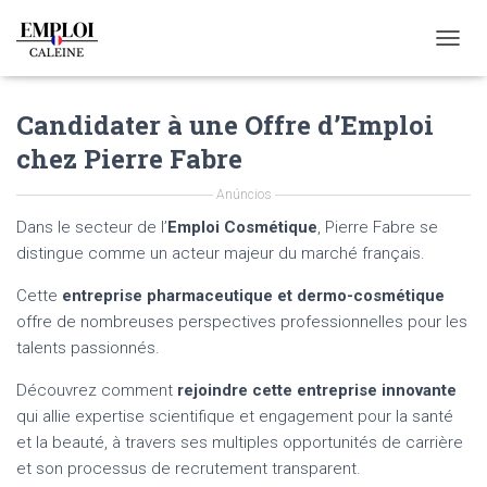
T
O
G
Candidater à une Offre d’Emploi
G
L
chez Pierre Fabre
E
N
Anúncios
A
V
Dans le secteur de l’
Emploi Cosmétique
, Pierre Fabre se
I
distingue comme un acteur majeur du marché français.
G
A
Cette
entreprise pharmaceutique et dermo-cosmétique
T
offre de nombreuses perspectives professionnelles pour les
I
O
talents passionnés.
N
Découvrez comment
rejoindre cette entreprise innovante
qui allie expertise scientifique et engagement pour la santé
et la beauté, à travers ses multiples opportunités de carrière
et son processus de recrutement transparent.