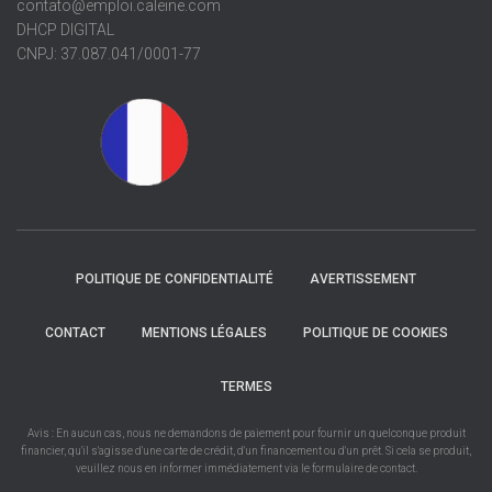
contato@emploi.caleine.com
DHCP DIGITAL
CNPJ: 37.087.041/0001-77
POLITIQUE DE CONFIDENTIALITÉ
AVERTISSEMENT
CONTACT
MENTIONS LÉGALES
POLITIQUE DE COOKIES
TERMES
Avis : En aucun cas, nous ne demandons de paiement pour fournir un quelconque produit
financier, qu'il s'agisse d'une carte de crédit, d'un financement ou d'un prêt. Si cela se produit,
veuillez nous en informer immédiatement via le formulaire de contact.