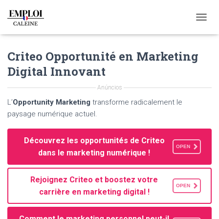
T
O
G
Criteo Opportunité en Marketing
G
L
Digital Innovant
E
N
Anúncios
A
V
L’
Opportunity Marketing
transforme radicalement le
I
paysage numérique actuel.
G
A
T
Découvrez les opportunités de Criteo
I
OPEN
dans le marketing numérique !
O
N
Rejoignez Criteo et boostez votre
OPEN
carrière en marketing digital !
Comment le marketing personnel peut-il