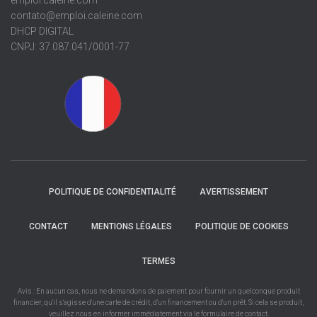
emploi.caleine.com
contato@emploi.caleine.com
DHCP DIGITAL
CNPJ: 37.087.041/0001-77
POLITIQUE DE CONFIDENTIALITÉ
AVERTISSEMENT
CONTACT
MENTIONS LÉGALES
POLITIQUE DE COOKIES
TERMES
Avis : En aucun cas, nous ne demandons de paiement pour fournir un quelconque produit
financier, qu'il s'agisse d'une carte de crédit, d'un financement ou d'un prêt. Si cela se produit,
veuillez nous en informer immédiatement via le formulaire de contact.