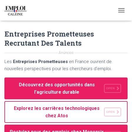
T
O
G
Entreprises Prometteuses
G
L
Recrutant Des Talents
E
N
Anúncios
A
V
Les
Entreprises Prometteuses
en France ouvrent de
I
nouvelles perspectives pour les chercheurs d’emploi.
G
A
T
Découvrez des opportunités dans
I
OPEN
l’agriculture durable
O
N
Explorez les carrières technologiques
OPEN
chez Atos
Postulez pour des emplois chez Monoprix