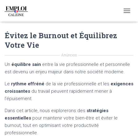
T
O
G
Évitez le Burnout et Équilibrez
G
L
Votre Vie
E
N
Anúncios
A
V
Un
équilibre sain
entre la vie professionnelle et personnelle
I
est devenu un enjeu majeur dans notre société moderne.
G
A
Le
rythme effréné
de la vie professionnelle et les
exigences
T
croissantes
du travail peuvent rapidement mener à
I
O
l’épuisement.
N
Dans cet article, nous explorerons des
stratégies
essentielles
pour maintenir votre bien-être et éviter le
burnout, tout en optimisant votre productivité
professionnelle.