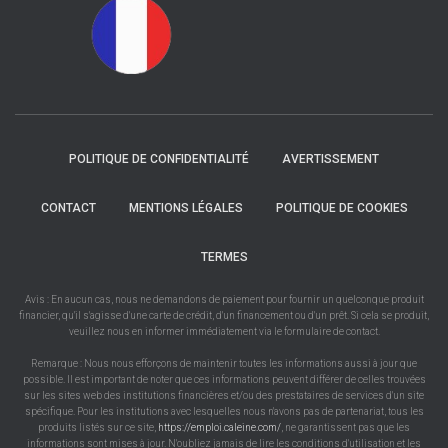
POLITIQUE DE CONFIDENTIALITÉ
AVERTISSEMENT
CONTACT
MENTIONS LÉGALES
POLITIQUE DE COOKIES
TERMES
Avis : En aucun cas, nous ne demandons de paiement pour fournir un quelconque produit
financier, qu'il s'agisse d'une carte de crédit, d'un financement ou d'un prêt. Si cela se produit,
veuillez nous en informer immédiatement via le formulaire de contact.
Remarque : Nous nous efforçons de maintenir toutes les informations aussi à jour que
possible. Il est important de noter que ces informations peuvent différer de celles trouvées
sur les sites web des institutions financières et/ou des prestataires de services d'un site
spécifique. Pour les institutions avec lesquelles nous n'avons pas de partenariat, tous les
produits listés sur ce site,
https://emploi.caleine.com/
, ne garantissent pas que les
informations sont mises à jour. N'oubliez jamais de lire les conditions d'utilisation et les